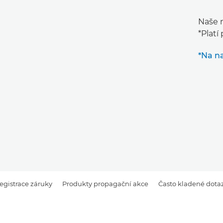
Naše n
*Platí
*Na n
egistrace záruky
Produkty propagační akce
Často kladené dota