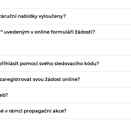
 záruční nabídky vyloučeny?
“ uvedeným v online formuláři žádosti?
řihlásit pomocí svého sledovacího kódu?
registrovat svou žádost online?
žeb?
né v rámci propagační akce?