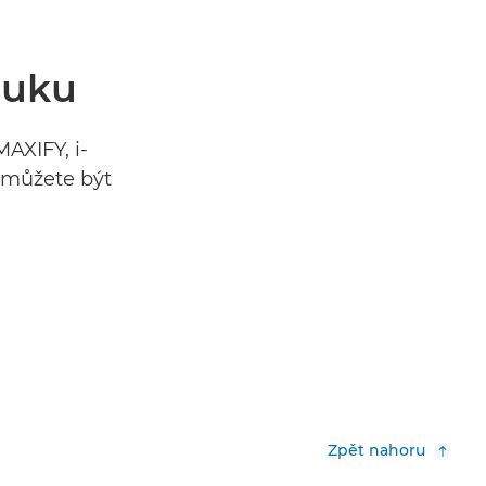
ruku
AXIFY, i-
 můžete být
Zpět nahoru