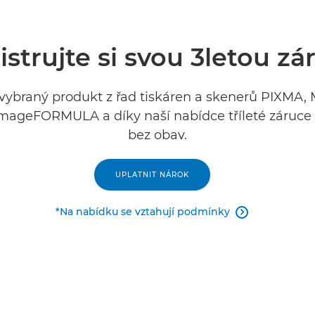
istrujte si svou 3letou zá
 vybraný produkt z řad tiskáren a skenerů PIXMA, M
mageFORMULA a díky naší nabídce tříleté záruce
bez obav.
UPLATNIT NÁROK
*Na nabídku se vztahují podmínky
