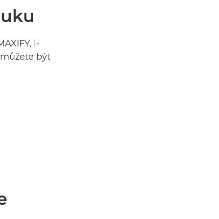
ruku
AXIFY, i-
 můžete být
e