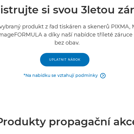
istrujte si svou 3letou zá
 vybraný produkt z řad tiskáren a skenerů PIXMA, M
mageFORMULA a díky naší nabídce tříleté záruce
bez obav.
UPLATNIT NÁROK
*Na nabídku se vztahují podmínky

Produkty propagační akc