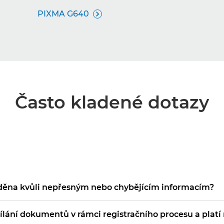
PIXMA G640

Často kladené dotazy
žděna kvůli nepřesným nebo chybějícím informacím?
sílání dokumentů v rámci registračního procesu a plat