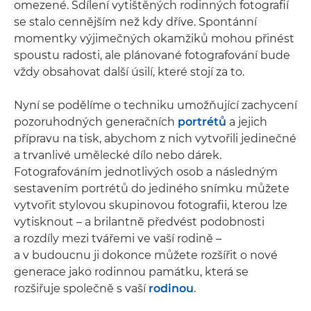
omezené. Sdílení vytištěných rodinných fotografií
se stalo cennějším než kdy dříve. Spontánní
momentky výjimečných okamžiků mohou přinést
spoustu radosti, ale plánované fotografování bude
vždy obsahovat další úsilí, které stojí za to.
Nyní se podělíme o techniku umožňující zachycení
pozoruhodných generačních
portrétů
a jejich
přípravu na tisk, abychom z nich vytvořili jedinečné
a trvanlivé umělecké dílo nebo dárek.
Fotografováním jednotlivých osob a následným
sestavením portrétů do jediného snímku můžete
vytvořit stylovou skupinovou fotografii, kterou lze
vytisknout – a brilantně předvést podobnosti
a rozdíly mezi tvářemi ve vaší rodině –
a v budoucnu ji dokonce můžete rozšířit o nové
generace jako rodinnou památku, která se
rozšiřuje společně s vaší
rodinou
.