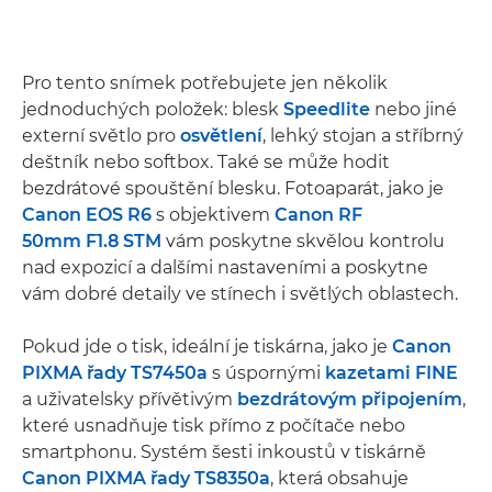
Pro tento snímek potřebujete jen několik
jednoduchých položek: blesk
Speedlite
nebo jiné
externí světlo pro
osvětlení
, lehký stojan a stříbrný
deštník nebo softbox. Také se může hodit
bezdrátové spouštění blesku. Fotoaparát, jako je
Canon EOS R6
s objektivem
Canon RF
50mm F1.8 STM
vám poskytne skvělou kontrolu
nad expozicí a dalšími nastaveními a poskytne
vám dobré detaily ve stínech i světlých oblastech.
Pokud jde o tisk, ideální je tiskárna, jako je
Canon
PIXMA řady TS7450a
s úspornými
kazetami FINE
a uživatelsky přívětivým
bezdrátovým připojením
,
které usnadňuje tisk přímo z počítače nebo
smartphonu. Systém šesti inkoustů v tiskárně
Canon PIXMA řady TS8350a
, která obsahuje