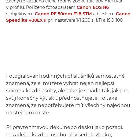
Zachyťte každého člena rodiny zboku tak, aby měl tvář
v profilu. Pořízeno fotoaparátem
Canon EOS R6
s objektivem
Canon RF 50mm F1.8 STM
a bleskem
Canon
Speedlite 430EX II
při nastavení 1/1 200 s, f/11 a ISO 100.
Fotografování rodinných příslušníků samostatně
znamená, že si můžete vybrat nejen nejlepší
snímek každé osoby, ale také je seřadit tak, jak pro
svůj konečný výtisk upřednostňujete. To také
znamená, že nepotřebujete mít všechny najednou
na stejném místě.
Připravte tmavou deku nebo desku jako pozadí.
Požádejte každou osobu, aby seděla zboku,