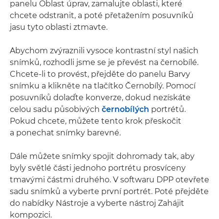
panelu Oblast úprav, zamalujte oblasti, které
chcete odstranit, a poté přetažením posuvníků
jasu tyto oblasti ztmavte.
Abychom zvýraznili vysoce kontrastní styl našich
snímků, rozhodli jsme se je převést na černobílé.
Chcete-li to provést, přejděte do panelu Barvy
snímku a klikněte na tlačítko Černobílý. Pomocí
posuvníků dolaďte konverze, dokud nezískáte
celou sadu působivých
černobílých
portrétů.
Pokud chcete, můžete tento krok přeskočit
a ponechat snímky barevné.
Dále můžete snímky spojit dohromady tak, aby
byly světlé části jednoho portrétu prosvíceny
tmavými částmi druhého. V softwaru DPP otevřete
sadu snímků a vyberte první portrét. Poté přejděte
do nabídky Nástroje a vyberte nástroj Zahájit
kompozici.