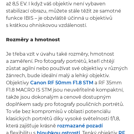
až 8,5 EV. I když váš objektiv není vybaven
stabilizací obrazu, můžete stále těžit ze samotné
funkce IBIS – je obzvláště účinná u objektivů
s krátkou ohniskovou vzdáleností.
Rozměry a hmotnost
Je třeba vzít v úvahu také rozměry, hmotnost
a zaměření. Pro fotografy portrétů, kteří chtějí
zůstat agilní nebo používat své objektivy v různých
žánrech, bude ideální malý a lehký objektiv.
Objektivy
Canon RF 50mm F1.8 STM
a RF 35mm
F1.8 MACRO IS STM jsou neuvěřitelně kompaktní,
takže jsou dokonalým a cenově dostupným
doplňkem sady pro fotografy pouličních portrétů.
To vše bez kompromisů v oblasti potenciálu
klasických portrétů díky vysoké světelnosti f/1,8,
která zajišťuje krásně
rozmazané pozadí
a flexibilitu s
hloubkou ostrosti
. Tenký objektiv
RF