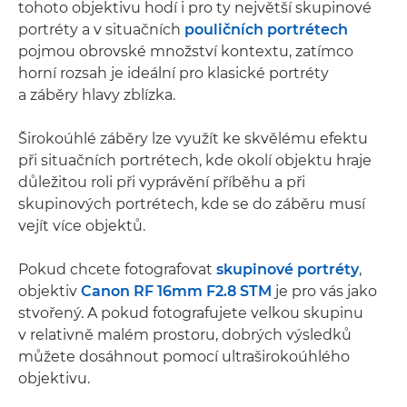
tohoto objektivu hodí i pro ty největší skupinové
portréty a v situačních
pouličních portrétech
pojmou obrovské množství kontextu, zatímco
horní rozsah je ideální pro klasické portréty
a záběry hlavy zblízka.
Širokoúhlé záběry lze využít ke skvělému efektu
při situačních portrétech, kde okolí objektu hraje
důležitou roli při vyprávění příběhu a při
skupinových portrétech, kde se do záběru musí
vejít více objektů.
Pokud chcete fotografovat
skupinové portréty
,
objektiv
Canon RF 16mm F2.8 STM
je pro vás jako
stvořený. A pokud fotografujete velkou skupinu
v relativně malém prostoru, dobrých výsledků
můžete dosáhnout pomocí ultraširokoúhlého
objektivu.