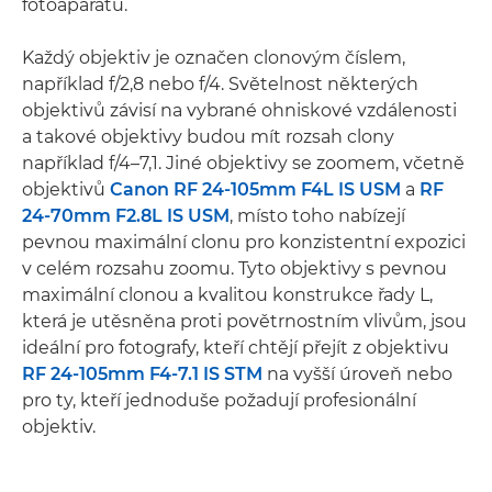
fotoaparátu.
Každý objektiv je označen clonovým číslem,
například f/2,8 nebo f/4. Světelnost některých
objektivů závisí na vybrané ohniskové vzdálenosti
a takové objektivy budou mít rozsah clony
například f/4–7,1. Jiné objektivy se zoomem, včetně
objektivů
Canon RF 24-105mm F4L IS USM
a
RF
24-70mm F2.8L IS USM
, místo toho nabízejí
pevnou maximální clonu pro konzistentní expozici
v celém rozsahu zoomu. Tyto objektivy s pevnou
maximální clonou a kvalitou konstrukce řady L,
která je utěsněna proti povětrnostním vlivům, jsou
ideální pro fotografy, kteří chtějí přejít z objektivu
RF 24-105mm F4-7.1 IS STM
na vyšší úroveň nebo
pro ty, kteří jednoduše požadují profesionální
objektiv.