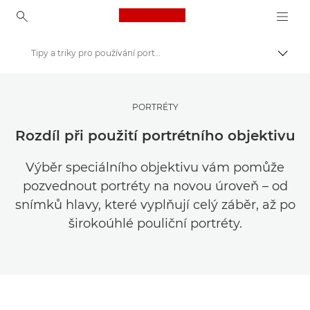
Canon Logo, back to ho
Tipy a triky pro používání portrétních objektivů
Přepn
Canon
Get Inspired | Tipy pro fotografování a příručka pro nákup
PORTRÉTY
Tipy a techniky pro fotografování a tisk
Rozdíl při použití portrétního objektivu
Výběr speciálního objektivu vám pomůže
pozvednout portréty na novou úroveň – od
snímků hlavy, které vyplňují celý záběr, až po
širokoúhlé pouliční portréty.