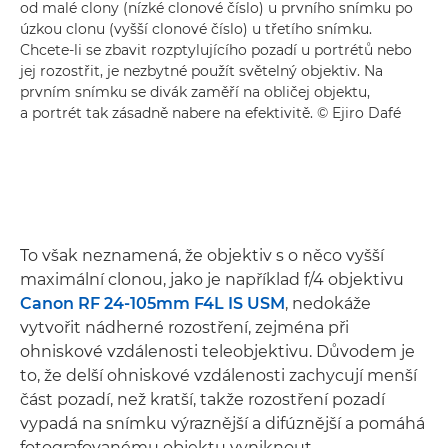
od malé clony (nízké clonové číslo) u prvního snímku po
úzkou clonu (vyšší clonové číslo) u třetího snímku.
Chcete-li se zbavit rozptylujícího pozadí u portrétů nebo
jej rozostřit, je nezbytné použít světelný objektiv. Na
prvním snímku se divák zaměří na obličej objektu,
a portrét tak zásadně nabere na efektivitě. © Ejiro Dafé
To však neznamená, že objektiv s o něco vyšší
maximální clonou, jako je například f/4 objektivu
Canon RF 24-105mm F4L IS USM
, nedokáže
vytvořit nádherné rozostření, zejména při
ohniskové vzdálenosti teleobjektivu. Důvodem je
to, že delší ohniskové vzdálenosti zachycují menší
část pozadí, než kratší, takže rozostření pozadí
vypadá na snímku výraznější a difúznější a pomáhá
fotografovanému objektu vyniknout.