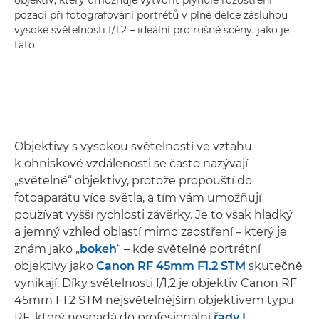
pozadí při fotografování portrétů v plné délce zásluhou
vysoké světelnosti f/1,2 – ideální pro rušné scény, jako je
tato.
Objektivy s vysokou světelností ve vztahu
k ohniskové vzdálenosti se často nazývají
„světelné“ objektivy, protože propouští do
fotoaparátu více světla, a tím vám umožňují
používat vyšší rychlosti závěrky. Je to však hladký
a jemný vzhled oblastí mimo zaostření – který je
znám jako „
bokeh
“ – kde světelné portrétní
objektivy jako
Canon RF 45mm F1.2 STM
skutečně
vynikají. Díky světelnosti f/1,2 je objektiv Canon RF
45mm F1.2 STM nejsvětelnějším objektivem typu
RF, který nespadá do profesionální
řady L