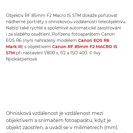
Objektiv RF 85mm F2 Macro IS STM dokáže pořizovat
nádherné portréty s ohniskovou vzdáleností teleobjektivu.
Nabízí také rychlé a spolehlivé automatické zaostřování
i za slabého osvětlení. Pořízeno fotoaparátem Canon
EOS R6 (nyní nahrazený modelem
Canon EOS R6
Mark III
) s objektivem
Canon RF 85mm F2 MACRO IS
STM
při nastavení 1/800 s, f/2 a ISO 400. © Ilvy
Njiokiktjienová
Ohnisková vzdálenost je vzdálenost mezi
objektivem a snímačem fotoaparátu, když je
objekt zaostřen, a uvádí se v milimetrech (mm).