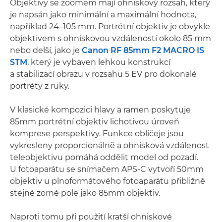
Objektivy se zoomem mají ohniskový rozsah, který
je napsán jako minimální a maximální hodnota,
například 24–105 mm. Portrétní objektiv je obvykle
objektivem s ohniskovou vzdáleností okolo 85 mm
nebo delší, jako je
Canon RF 85mm F2 MACRO IS
STM
, který je vybaven lehkou konstrukcí
a stabilizací obrazu v rozsahu 5 EV pro dokonalé
portréty z ruky.
V klasické kompozici hlavy a ramen poskytuje
85mm portrétní objektiv lichotivou úroveň
komprese perspektivy. Funkce obličeje jsou
vykresleny proporcionálně a ohnisková vzdálenost
teleobjektivu pomáhá oddělit model od pozadí.
U fotoaparátu se snímačem APS-C vytvoří 50mm
objektiv u plnoformátového fotoaparátu přibližně
stejné zorné pole jako 85mm objektiv.
Naproti tomu při použití kratší ohniskové