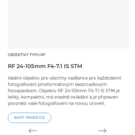
OBJEKTIVY TYPU RF
O
RF 24-105mm F4-7.1 IS STM
R
Ideální objektiv pro všechny nadšence pro každodenní
M
fotografování plnoformátovým bezzrcadlovým
a 
fotoaparátem. Objektiv RF 24-105mm F4-7.1 IS STM je
za
lehký, kompaktní, má snadné ovládání a je připraven
povznést vaše fotografování na novou úroveň.
NAJÍT PRODEJCE