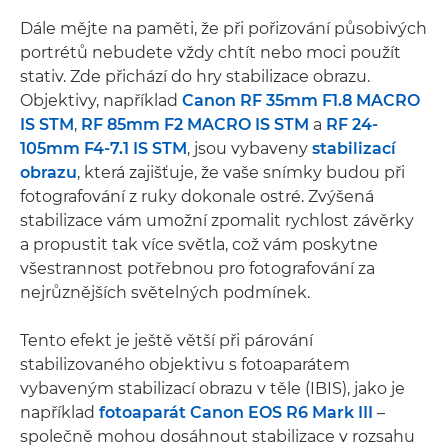
Dále mějte na paměti, že při pořizování působivých
portrétů nebudete vždy chtít nebo moci použít
stativ. Zde přichází do hry stabilizace obrazu.
Objektivy, například
Canon RF 35mm F1.8 MACRO
IS STM
,
RF 85mm F2 MACRO IS STM
a
RF 24-
105mm F4-7.1 IS STM
, jsou vybaveny
stabilizací
obrazu
, která zajišťuje, že vaše snímky budou při
fotografování z ruky dokonale ostré. Zvýšená
stabilizace vám umožní zpomalit rychlost závěrky
a propustit tak více světla, což vám poskytne
všestrannost potřebnou pro fotografování za
nejrůznějších světelných podmínek.
Tento efekt je ještě větší při párování
stabilizovaného objektivu s fotoaparátem
vybaveným stabilizací obrazu v těle (IBIS), jako je
například
fotoaparát Canon EOS R6 Mark III
–
společně mohou dosáhnout stabilizace v rozsahu