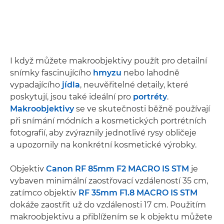
I když můžete makroobjektivy použít pro detailní
snímky fascinujícího
hmyzu
nebo lahodně
vypadajícího
jídla
, neuvěřitelné detaily, které
poskytují, jsou také ideální pro
portréty
.
Makroobjektivy
se ve skutečnosti běžně používají
při snímání módních a kosmetických portrétních
fotografií, aby zvýraznily jednotlivé rysy obličeje
a upozornily na konkrétní kosmetické výrobky.
Objektiv
Canon RF 85mm F2 MACRO IS STM
je
vybaven minimální zaostřovací vzdáleností 35 cm,
zatímco objektiv
RF 35mm F1.8 MACRO IS STM
dokáže zaostřit už do vzdálenosti 17 cm. Použitím
makroobjektivu a přiblížením se k objektu můžete