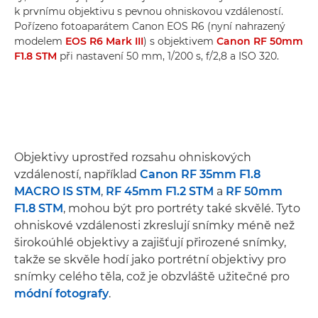
k prvnímu objektivu s pevnou ohniskovou vzdáleností.
Pořízeno fotoaparátem Canon EOS R6 (nyní nahrazený
modelem
EOS R6 Mark III
) s objektivem
Canon RF 50mm
F1.8 STM
při nastavení 50 mm, 1/200 s, f/2,8 a ISO 320.
Objektivy uprostřed rozsahu ohniskových
vzdáleností, například
Canon RF 35mm F1.8
MACRO IS STM
,
RF 45mm F1.2 STM
a
RF 50mm
F1.8 STM
, mohou být pro portréty také skvělé. Tyto
ohniskové vzdálenosti zkreslují snímky méně než
širokoúhlé objektivy a zajišťují přirozené snímky,
takže se skvěle hodí jako portrétní objektivy pro
snímky celého těla, což je obzvláště užitečné pro
módní fotografy
.