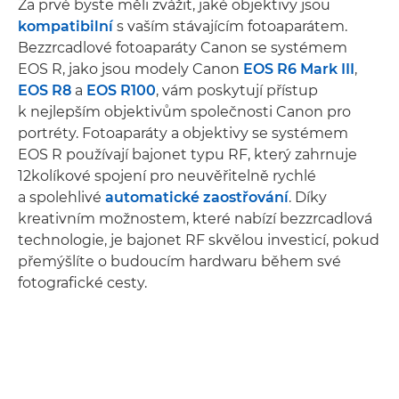
Za prvé byste měli zvážit, jaké objektivy jsou
kompatibilní
s vaším stávajícím fotoaparátem.
Bezzrcadlové fotoaparáty Canon se systémem
EOS R, jako jsou modely Canon
EOS R6 Mark III
,
EOS R8
a
EOS R100
, vám poskytují přístup
k nejlepším objektivům společnosti Canon pro
portréty. Fotoaparáty a objektivy se systémem
EOS R používají bajonet typu RF, který zahrnuje
12kolíkové spojení pro neuvěřitelně rychlé
a spolehlivé
automatické zaostřování
. Díky
kreativním možnostem, které nabízí bezzrcadlová
technologie, je bajonet RF skvělou investicí, pokud
přemýšlíte o budoucím hardwaru během své
fotografické cesty.