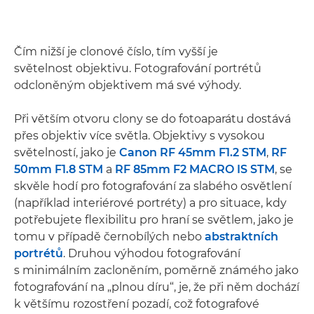
Čím nižší je clonové číslo, tím vyšší je
světelnost objektivu. Fotografování portrétů
odcloněným objektivem má své výhody.
Při větším otvoru clony se do fotoaparátu dostává
přes objektiv více světla. Objektivy s vysokou
světelností, jako je
Canon RF 45mm F1.2 STM
,
RF
50mm F1.8 STM
a
RF 85mm F2 MACRO IS STM
, se
skvěle hodí pro fotografování za slabého osvětlení
(například interiérové portréty) a pro situace, kdy
potřebujete flexibilitu pro hraní se světlem, jako je
tomu v případě černobílých nebo
abstraktních
portrétů
. Druhou výhodou fotografování
s minimálním zacloněním, poměrně známého jako
fotografování na „plnou díru“, je, že při něm dochází
k většímu rozostření pozadí, což fotografové