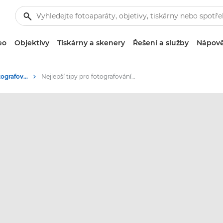
eo
Objektivy
Tiskárny a skenery
Řešení a služby
Nápově
Tipy a techniky pro fotografování a tisk
Nejlepší tipy pro fotografování měst a velkoměst