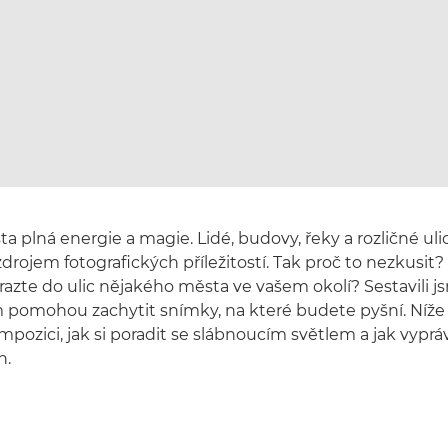
a plná energie a magie. Lidé, budovy, řeky a rozličné uli
ojem fotografických příležitostí. Tak proč to nezkusit
yrazte do ulic nějakého města ve vašem okolí? Sestavili j
m pomohou zachytit snímky, na které budete pyšní. Níže s
ompozici, jak si poradit se slábnoucím světlem a jak vyprá
h.