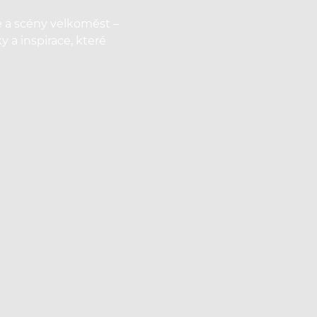
 a scény velkoměst –
y a inspirace, které