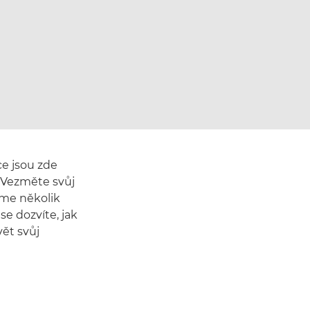
ce jsou zde
? Vezměte svůj
sme několik
e dozvíte, jak
vět svůj