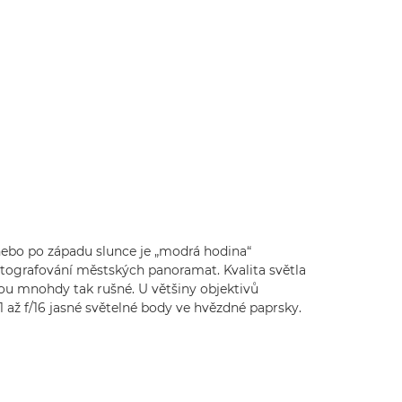
ebo po západu slunce je „modrá hodina“
otografování městských panoramat. Kvalita světla
jsou mnohdy tak rušné. U většiny objektivů
1 až f/16 jasné světelné body ve hvězdné paprsky.