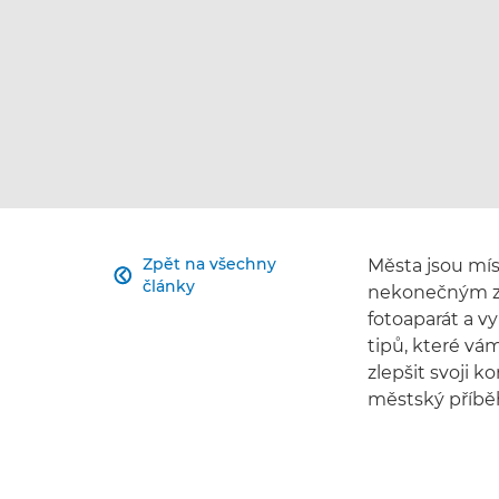
Zpět na všechny
Města jsou míst

články
nekonečným zdr
fotoaparát a v
tipů, které vá
zlepšit svoji k
městský příbě