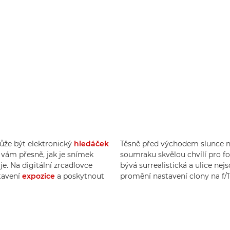
ůže být elektronický
hledáček
Těsně před východem slunce n
 vám přesně, jak je snímek
soumraku skvělou chvílí pro f
e. Na digitální zrcadlovce
bývá surrealistická a ulice ne
tavení
expozice
a poskytnout
promění nastavení clony na f/1