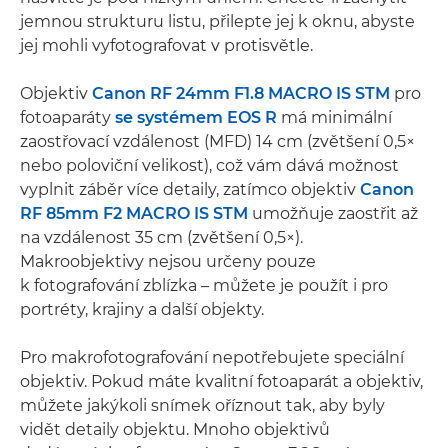
jemnou strukturu listu, přilepte jej k oknu, abyste
jej mohli vyfotografovat v protisvětle.
Objektiv
Canon RF 24mm F1.8 MACRO IS STM
pro
fotoaparáty
se systémem EOS R
má minimální
zaostřovací vzdálenost (MFD) 14 cm (zvětšení 0,5×
nebo poloviční velikost), což vám dává možnost
vyplnit záběr více detaily, zatímco objektiv
Canon
RF 85mm F2 MACRO IS STM
umožňuje zaostřit až
na vzdálenost 35 cm (zvětšení 0,5×).
Makroobjektivy nejsou určeny pouze
k fotografování zblízka – můžete je použít i pro
portréty, krajiny a další objekty.
Pro makrofotografování nepotřebujete speciální
objektiv. Pokud máte kvalitní fotoaparát a objektiv,
můžete jakýkoli snímek oříznout tak, aby byly
vidět detaily objektu. Mnoho objektivů