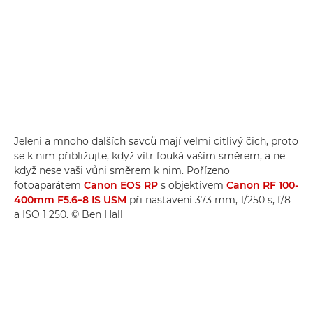
Jeleni a mnoho dalších savců mají velmi citlivý čich, proto
se k nim přibližujte, když vítr fouká vaším směrem, a ne
když nese vaši vůni směrem k nim. Pořízeno
fotoaparátem
Canon EOS RP
s objektivem
Canon RF 100-
400mm F5.6–8 IS USM
při nastavení 373 mm, 1/250 s, f/8
a ISO 1 250. © Ben Hall