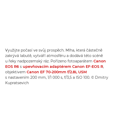
Využijte počasí ve svůj prospěch. Mlha, která částečně
zakrývá labutě, vytváří atmosféru a dodává této scéně
u řeky nadpozemský ráz. Pořízeno fotoaparátem
Canon
EOS R6
s
upevňovacím adaptérem Canon EF-EOS R
,
objektivem
Canon EF 70-200mm f/2.8L USM
s nastavením 200 mm, 1/1 000 s, f/3,5 a ISO 100. © Dmitry
Kupratsevich