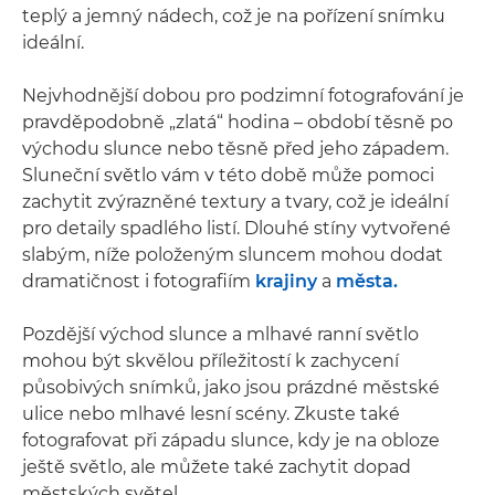
teplý a jemný nádech, což je na pořízení snímku
ideální.
Nejvhodnější dobou pro podzimní fotografování je
pravděpodobně „zlatá“ hodina – období těsně po
východu slunce nebo těsně před jeho západem.
Sluneční světlo vám v této době může pomoci
zachytit zvýrazněné textury a tvary, což je ideální
pro detaily spadlého listí. Dlouhé stíny vytvořené
slabým, níže položeným sluncem mohou dodat
dramatičnost i fotografiím
krajiny
a
města.
Pozdější východ slunce a mlhavé ranní světlo
mohou být skvělou příležitostí k zachycení
působivých snímků, jako jsou prázdné městské
ulice nebo mlhavé lesní scény. Zkuste také
fotografovat při západu slunce, kdy je na obloze
ještě světlo, ale můžete také zachytit dopad
městských světel.