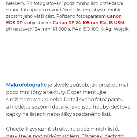
bleskem. Při fotografování podzimního listí držte zadní
stranu fotoaparátu rovnoběžně s listem, abyste mohli
zaostřit jeho větší část. Pořízeno fotoaparátem
Canon
EOS RP
s objektivem
Canon RF 24-105mm F4L IS USM
při nastavení 24 mm, 1/1 000 s, f/4 a ISO 100. © Agi Wojcik
Makrofotografie
je skvělý způsob, jak prozkoumat
podzimní tóny a textury. Experimentujte
s režimem Makro nebo Detail svého fotoaparátu
a hledejte sezónní detaily, jako jsou houby, dešťové
kapky na listech nebo žilky spadaného listí.
Chcete-li zvýraznit strukturu podzimních listů,
nasviťte je pod nízkým úhlem. Chcete-li zachytit