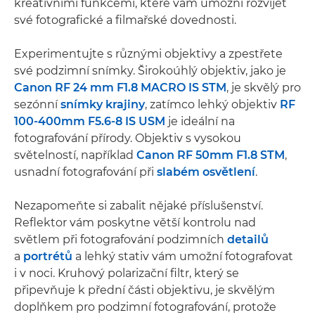
kreativními funkcemi, které vám umožní rozvíjet
své fotografické a filmařské dovednosti.
Experimentujte s různými objektivy a zpestřete
své podzimní snímky. Širokoúhlý objektiv, jako je
Canon RF 24 mm F1.8 MACRO IS STM
, je skvělý pro
sezónní
snímky krajiny
, zatímco lehký objektiv
RF
100-400mm F5.6-8 IS USM
je ideální na
fotografování přírody. Objektiv s vysokou
světelností, například
Canon RF 50mm F1.8 STM
,
usnadní fotografování při
slabém osvětlení
.
Nezapomeňte si zabalit nějaké příslušenství.
Reflektor vám poskytne větší kontrolu nad
světlem při fotografování podzimních
detailů
a
portrétů
a lehký stativ vám umožní fotografovat
i v noci. Kruhový polarizační filtr, který se
připevňuje k přední části objektivu, je skvělým
doplňkem pro podzimní fotografování, protože