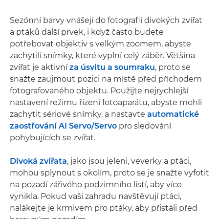
Sezónní barvy vnášejí do fotografií divokých zvířat
a ptáků další prvek, i když často budete
potřebovat objektiv s velkým zoomem, abyste
zachytili snímky, které vyplní celý záběr. Většina
zvířat je aktivní
za úsvitu a soumraku
, proto se
snažte zaujmout pozici na místě před příchodem
fotografovaného objektu. Použijte nejrychlejší
nastavení režimu řízení fotoaparátu, abyste mohli
zachytit sériové snímky, a nastavte
automatické
zaostřování AI Servo/Servo
pro sledování
pohybujících se zvířat.
Divoká zvířata
, jako jsou jeleni, veverky a ptáci,
mohou splynout s okolím, proto se je snažte vyfotit
na pozadí zářivého podzimního listí, aby více
vynikla. Pokud vaši zahradu navštěvují ptáci,
nalákejte je krmivem pro ptáky, aby přistáli před