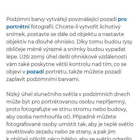
Podzimní barvy vytvářejí povznášející pozadí
pro
portrétní
fotografii. Chcete-li vytvořit lichotivý
snímek, postavte se dále od objektu a nastavte
objektiv na dlouhé ohnisko. Díky tomu budou rysy
obličeje méně výrazné a snímky budou vypadat
lépe. Užší zorný úhel delší ohniskové vzdálenosti
vám také poskytne větší kontrolu nad tím, co se
objeví v
pozadí
portrétu, takže můžete pozadí
zaplavit podzimními barvami.
Nízký úhel slunečního světla v podzimních dnech
může být pro portrétovanou osobu nepříjemný,
proto fotografujte ve stínu stromu nebo budovy,
aby osoba nemhouřila oči. Případně můžete
fotografované osoby umístit tak, aby je teplé světlo
osvětlovalo zezadu nebo ze strany, a pak jim
k obličeji přiložit něco bílého, aby se světlo odrazilo